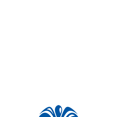
میدان شهدای عباس آباد محمد شهر کرج در تاریخ ۱۵ اسفندما
🔷نورپردازی المان ۲۱ متری 
ساله در امر سرویس و نگهداری آبنماها و سیستم های نورپردازی نوین، آماده ارائه مشاوره، طراحی، ته
تصاویر پروژه