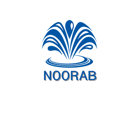
سیستم صوت
۱عدد
چهارعدد باند
پسیو۹۰وات و دو عدد
پایه
نرم افزار اندروید آبنما
۱عدد
کنترل روشن و
خاموش شدن و
تنظیم ساعت
نرم افزار کارگردانی صوت
۱عدد
قابلیت نصب و اجرا
در انواع سیستم عامل
ها- آموزش رایگان
ثبت سفارش