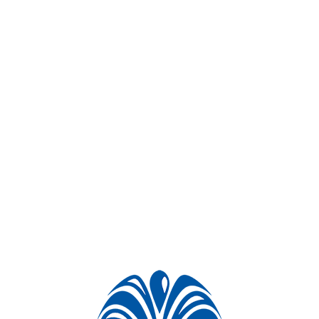
نام تجهیز
تعداد
مشخصات فنی
تابلو برق یک کانال
۱عدد
یک ورودی سه فاز –
آبنمای ثابت
یک خروجی پمپ –
یک خروجی چراغ
RGB
کلکتور رینگ فواره
۱عدد
طول متوسط ۶ متر-
نوراب
شعاع رینگ ۱ متر
پمپ شناور
۱عدد
برند اسپیکو hp3
چراغ فواره نوراب
۱۰عدد
۱۸ وات فول کالر-
ولتاژ کاری ۲۴ ولت
نازل برنجی
۳۰عدد
کومت ۳/۴ اینچ –
خروجی ۸ میلی متر
نرم افزار اندروید
۱عدد
کنترل روشن و
خاموش شدن و
تنظیم ساعت