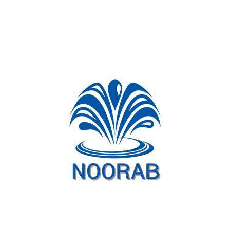
کارت رله نوراب
(NOORAB RELAY CARD)
یک ورودی فونیکس پنج پین
سه خروجی فونیکس سه پین