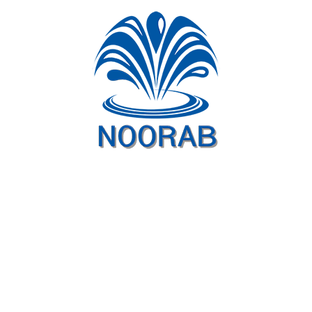
آبنمای ثابت چهار کانال دو رینگ-دو آرک نوراب (۱)
(NOORAB 2 RING- 2 ARC FIX FOUNTAIN)
تعداد
۱عدد
یک 
۲عدد
۲عدد
۴عدد
۴۰عدد
۱۲۰عدد
۱عدد